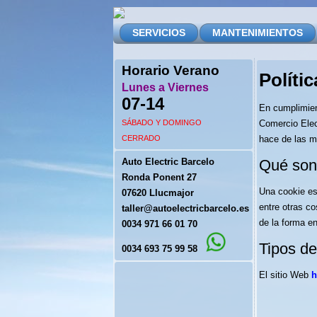
SERVICIOS
MANTENIMIENTOS
Horario Verano
Políti
Lunes a Viernes
07-14
En cumplimient
SÁBADO Y DOMINGO
Comercio Elect
CERRADO
hace de las 
Auto Electric Barcelo
Qué son
Ronda Ponent 27
Una cookie es
07620 Llucmajor
entre otras c
taller@autoelectricbarcelo.es
de la forma en
0034 971 66 01 70
Tipos de
0034 693 75 99 58
El sitio Web
h